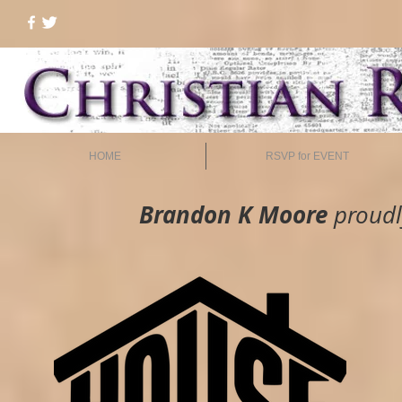
HOME
RSVP for EVENT
Brandon K Moore
proudl