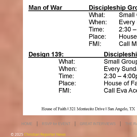
HOME
RSVP for EVENT
GREAT INTERVIEWS
THE R
© 2025
Christian Reporter News