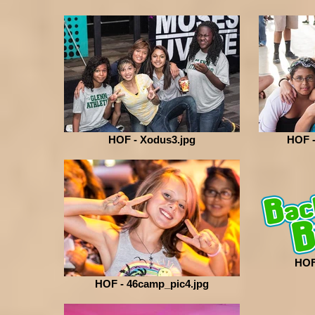
HOF - Xodus3.jpg
HOF -
HOF
HOF - 46camp_pic4.jpg