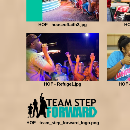
HOF - houseoffaith2.jpg
HO
HOF - Refuge1.jpg
HOF -
HOF - team_step_forward_logo.png